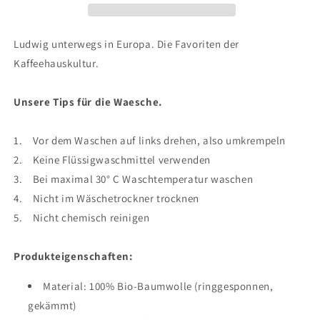
Coffee
Coffee
cities
cities
of
of
Ludwig unterwegs in Europa. Die Favoriten der
Europe
Europe
Kaffeehauskultur.
-
-
LudwigvanB.
LudwigvanB.
Unsere Tips für die Waesche.
1. Vor dem Waschen auf links drehen, also umkrempeln
2. Keine Flüssigwaschmittel verwenden
3. Bei maximal 30° C Waschtemperatur waschen
4. Nicht im Wäschetrockner trocknen
5. Nicht chemisch reinigen
Produkteigenschaften:
Material: 100% Bio-Baumwolle (ringgesponnen,
gekämmt)