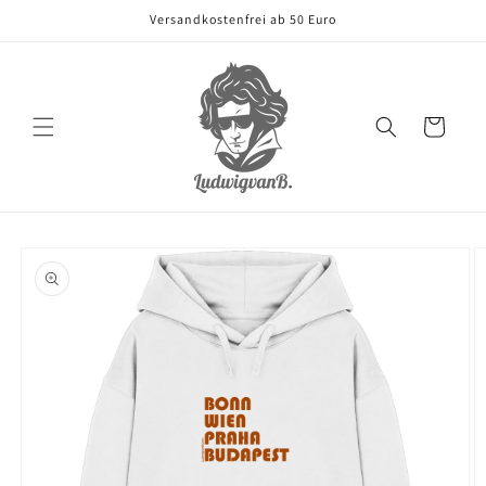
Direkt
Versandkostenfrei ab 50 Euro
zum
Inhalt
Warenkorb
oduktinformationen
ringen