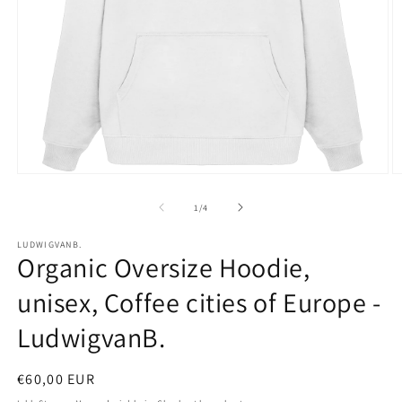
Medien
M
1
2
in
in
von
1
/
4
Modal
M
öffnen
ö
LUDWIGVANB.
Organic Oversize Hoodie,
unisex, Coffee cities of Europe -
LudwigvanB.
Normaler
€60,00 EUR
Preis